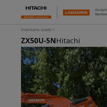
On April
Machine
Inventario usado
>
ZX50U-5N
Hitachi
Photos & Videos