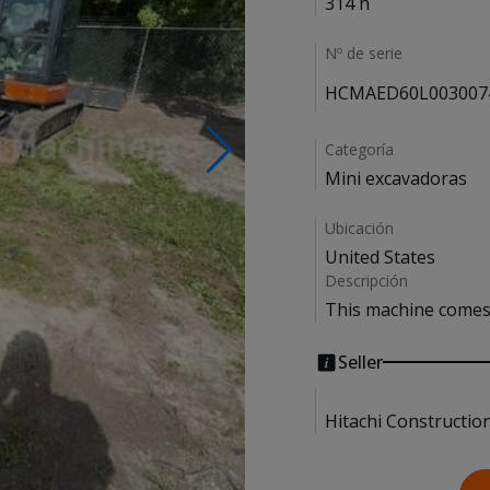
314 h
Nº de serie
HCMAED60L003007
Categoría
Mini excavadoras
Ubicación
United States
Descripción
This machine comes 
Seller
Hitachi Constructio