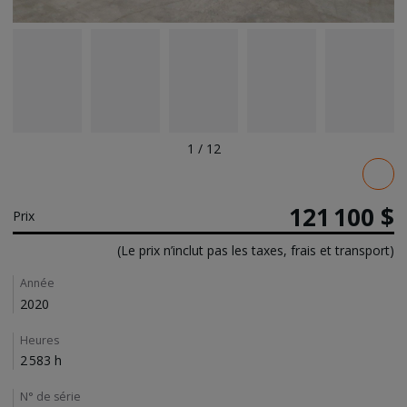
1
/
12
Pricing
121 100 $
Prix
(Le prix n’inclut pas les taxes, frais et transport)
Details
Année
2020
Heures
2 583 h
N° de série