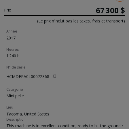
67 300 $
Prix
(Le prix n’inclut pas les taxes, frais et transport)
Details
Année
2017
Heures
1 240 h
N° de série
HCMDEPA0L00072368
Catégorie
Mini pelle
Lieu
Tacoma, United States
Description
This machine is in excellent condition, ready to hit the ground r