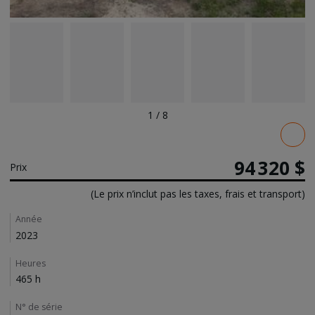
1
/
8
Pricing
94 320 $
Prix
(Le prix n’inclut pas les taxes, frais et transport)
Details
Année
2023
Heures
465 h
N° de série