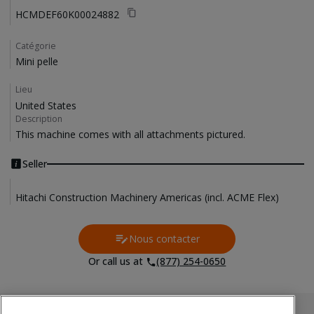
HCMDEF60K00024882
Catégorie
Mini pelle
Lieu
United States
Description
This machine comes with all attachments pictured.
Seller
Hitachi Construction Machinery Americas (incl. ACME Flex)
Nous contacter
Contact Us
Or call us at
(877) 254-0650