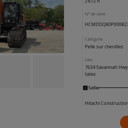
2 672 h
N° de série
HCMDDQ60P00082
Catégorie
Pelle sur chenilles
Lieu
7634 Savannah Hwy,
tates
Seller
Hitachi Constructio