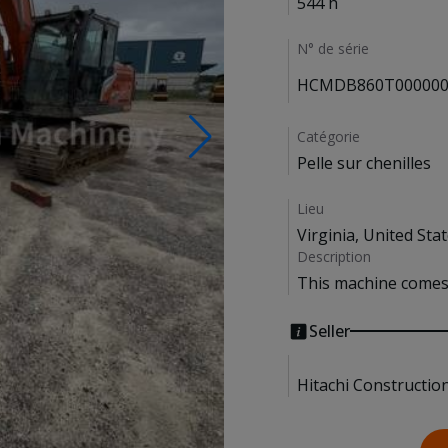
544 h
N° de série
HCMDB860T000000
Catégorie
Pelle sur chenilles
Lieu
Virginia, United Sta
Description
This machine comes 
Seller
Hitachi Constructio