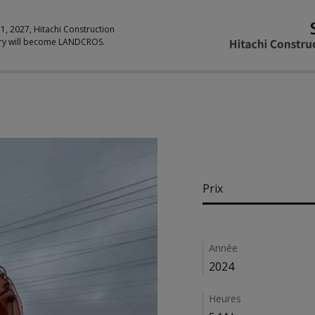
 1, 2027, Hitachi Construction
ry will become LANDCROS.
Pricing
Prix
Details
Année
2024
Heures