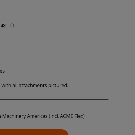
48
tes
with all attachments pictured. 
n Machinery Americas (incl. ACME Flex)