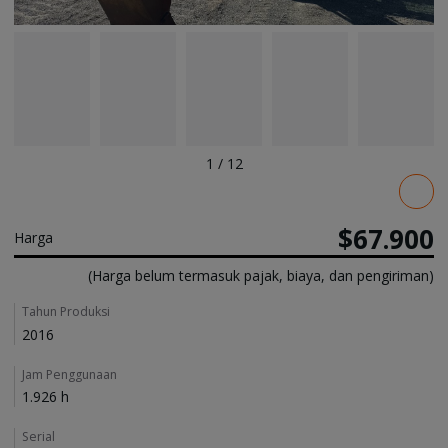
1
/
12
Pricing
$67.900
Harga
(Harga belum termasuk pajak, biaya, dan pengiriman)
Details
Tahun Produksi
2016
Jam Penggunaan
1.926 h
Serial