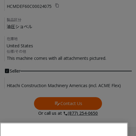
HCMDEF60C00024075
製品区分
油圧ショベル
在庫地
United States
仕様/その他
This machine comes with all attachments pictured. 
Seller
Hitachi Construction Machinery Americas (incl. ACME Flex)
Contact Us
Contact Us
Or call us at
(877) 254-0650