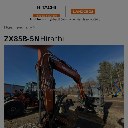
Used Inventory
Used Inventory
>
ZX85B-5N
Hitachi
Photos & Videos