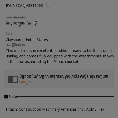
RYUNSCA0JH8811563
ប្រភេទផលិតផល
ម៉ាស៊ីនបញ្ចូលកង់កៅស៊ូ
ទីតាំង
Claysburg, United States
សេចក្តីពិពណ៌នា
This machine is in excellent condition, ready to hit the ground r
unning, and comes fully equipped with the attachments shown 
បើអ្នកចង់ដឹងពីលក្ខណៈបច្ចេកទេសមូលដ្ឋាននៃម៉ាស៊ីន សូមទាញយក
កាតាឡុក
.
Seller
Hitachi Construction Machinery Americas (incl. ACME Flex)