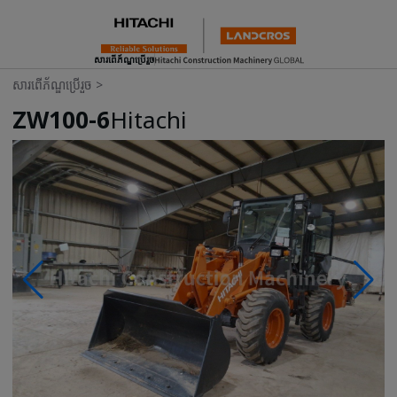
សារពើភ័ណ្ឌប្រើរួច
សារពើភ័ណ្ឌប្រើរួច
>
ZW100-6
Hitachi
Photos & Videos