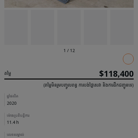
1
/
12
Pricing
$118,400
តម្លៃ
(តម្លៃមិនរួមបញ្ចូលពន្ធ ការបង់ថ្លៃសេវា និងការដឹកជញ្ជូនទេ)
Details
ឆ្នាំផលិត
2020
ម៉ោងប្រតិបត្តិការ
11.4 h
លេខសម្គាល់