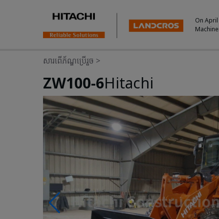
On April
Machine
សារពើភ័ណ្ឌប្រើរួច
>
ZW100-6
Hitachi
Photos & Videos