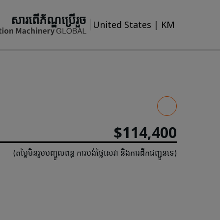
សារពើភ័ណ្ឌប្រើរួច
United States
|
KM
$114,400
(តម្លៃមិនរួមបញ្ចូលពន្ធ ការបង់ថ្លៃសេវា និងការដឹកជញ្ជូនទេ)