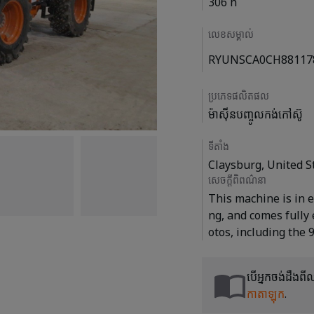
306 h
លេខសម្គាល់
RYUNSCA0CH88117
ប្រភេទផលិតផល
ម៉ាស៊ីនបញ្ចូលកង់កៅស៊ូ
ទីតាំង
Claysburg, United S
សេចក្តីពិពណ៌នា
This machine is in e
ng, and comes fully
បើអ្នកចង់ដឹងព
កាតាឡុក
.