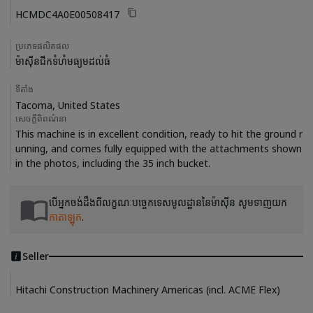
HCMDC4A0E00508417
ប្រភេទផលិតផល
ម៉ាស៊ីនជីកទំហំមធ្យមដល់ធំ
ទីតាំង
Tacoma, United States
សេចក្តីពិពណ៌នា
This machine is in excellent condition, ready to hit the ground r
unning, and comes fully equipped with the attachments shown 
បើអ្នកចង់ដឹងពីលក្ខណៈបច្ចេកទេសមូលដ្ឋាននៃម៉ាស៊ីន សូមទាញយក
កាតាឡុក
.
Seller
Hitachi Construction Machinery Americas (incl. ACME Flex)