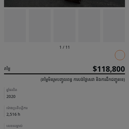
1
/
11
Pricing
$118,800
តម្លៃ
(តម្លៃមិនរួមបញ្ចូលពន្ធ ការបង់ថ្លៃសេវា និងការដឹកជញ្ជូនទេ)
Details
ឆ្នាំផលិត
2020
ម៉ោងប្រតិបត្តិការ
2,516 h
លេខសម្គាល់