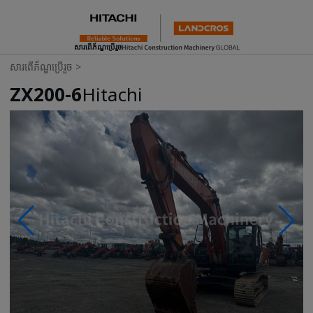
សារពើភ័ណ្ឌប្រើរួច
សារពើភ័ណ្ឌប្រើរួច
>
ZX200-6
Hitachi
Photos & Videos