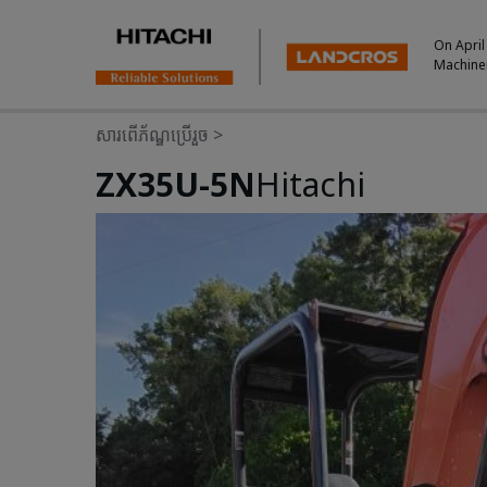
On April
Machine
សារពើភ័ណ្ឌប្រើរួច
>
ZX35U-5N
Hitachi
Photos & Videos