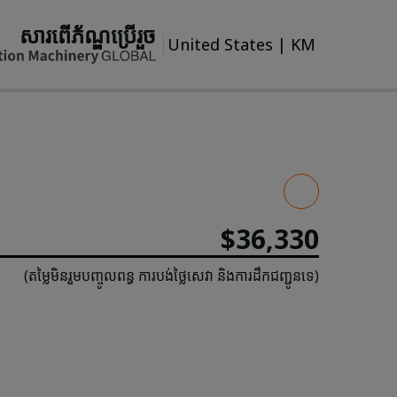
សារពើភ័ណ្ឌប្រើរួច
United States
|
KM
$36,330
(តម្លៃមិនរួមបញ្ចូលពន្ធ ការបង់ថ្លៃសេវា និងការដឹកជញ្ជូនទេ)