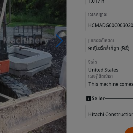
1,017 h
លេខសម្គាល់
HCMADG60C003020
ប្រភេទផលិតផល
ម៉ាស៊ីនជីកទំហំតូច (មីនី)
ទីតាំង
United States
សេចក្តីពិពណ៌នា
This machine comes 
Seller
Hitachi Constructio