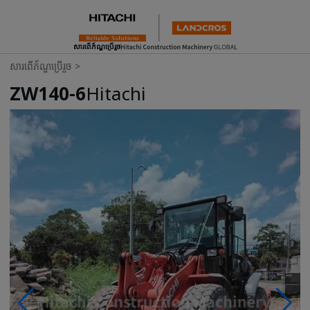
សារពើភ័ណ្ឌប្រើរួច
សារពើភ័ណ្ឌប្រើរួច
>
ZW140-6
Hitachi
Photos & Videos