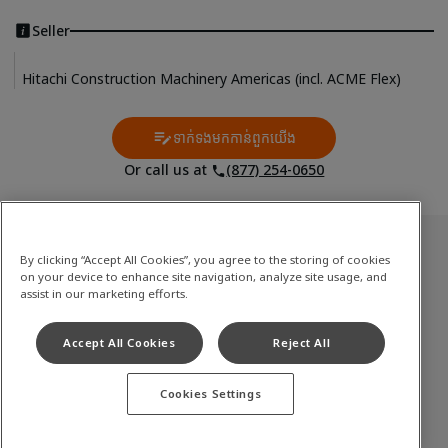
Seller
Hitachi Construction Machinery Americas (incl. ACME Flex)
ទាក់ទងមកកាន់ពួកយើង
Contact Us
Or call us at
(877) 254-0650
សារពើភ័ណ្ឌប្រើរួច
By clicking “Accept All Cookies”, you agree to the storing of cookies
on your device to enhance site navigation, analyze site usage, and
ម៉ាស៊ីនជីកទំហំមធ្យមដល់ធំ
assist in our marketing efforts.
ម៉ាស៊ីនជីកទំហំតូច (មីនី)
Accept All Cookies
Reject All
ម៉ាស៊ីនបញ្ចូលកង់កៅស៊ូ
Cookies Settings
Terms of Use
Privacy Policy
Cookie Notice
©
2026
Hitachi Construction Machinery Co., Ltd. All rights reserved