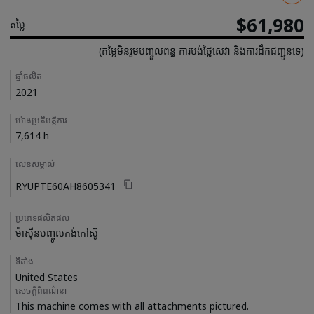
$61,980
តម្លៃ
(តម្លៃមិនរួមបញ្ចូលពន្ធ ការបង់ថ្លៃសេវា និងការដឹកជញ្ជូនទេ)
Details
ឆ្នាំផលិត
2021
ម៉ោងប្រតិបត្តិការ
7,614 h
លេខសម្គាល់
RYUPTE60AH8605341
ប្រភេទផលិតផល
ម៉ាស៊ីនបញ្ចូលកង់កៅស៊ូ
ទីតាំង
United States
សេចក្តីពិពណ៌នា
This machine comes with all attachments pictured. 