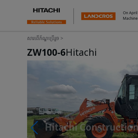
On April
Machine
សារពើភ័ណ្ឌប្រើរួច
>
ZW100-6
Hitachi
Photos & Videos