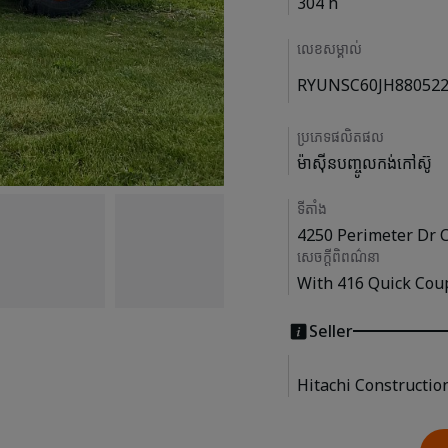
304 h
លេខសម្គាល់
RYUNSC60JH88052
ប្រភេទផលិតផល
ម៉ាស៊ីនបញ្ចូលកង់កៅស៊ូ
ទីតាំង
4250 Perimeter Dr 
សេចក្តីពិពណ៌នា
With 416 Quick Coup
Seller
Hitachi Constructio