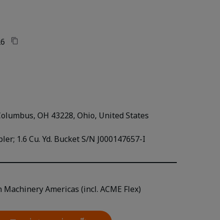
26
Columbus, OH 43228, Ohio, United States
ler; 1.6 Cu. Yd. Bucket S/N J000147657-I
n Machinery Americas (incl. ACME Flex)