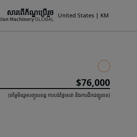
សារពើភ័ណ្ឌប្រើរួច
United States
|
KM
$76,000
(តម្លៃមិនរួមបញ្ចូលពន្ធ ការបង់ថ្លៃសេវា និងការដឹកជញ្ជូនទេ)