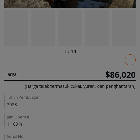
1
/
14
Pricing
$86,020
Harga
(Harga tidak termasuk cukai, yuran, dan penghantaran)
Details
Tahun Pembuatan
2023
Jam Operasi
1,189 h
Serial No.