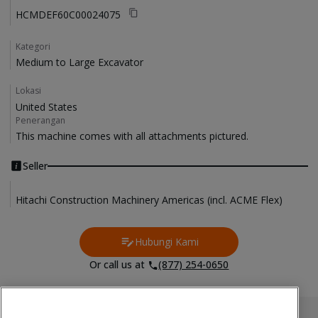
HCMDEF60C00024075
Kategori
Medium to Large Excavator
Lokasi
United States
Penerangan
This machine comes with all attachments pictured. 
Seller
Hitachi Construction Machinery Americas (incl. ACME Flex)
Hubungi Kami
Contact Us
Or call us at
(877) 254-0650