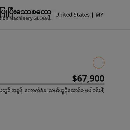
ပြုပြီးသောစတော့
United States
|
MY
$67,900
န်းတွင် အခွန်၊ ကောက်ခံခ၊ သယ်ယူပို့ဆောင်ခ မပါဝင်ပါ)