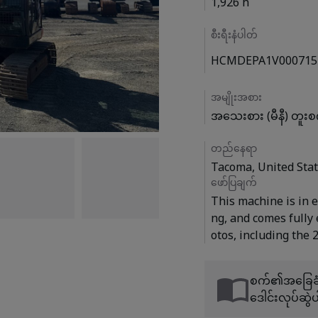
1,926 h
စီးရီးနံပါတ်
HCMDEPA1V000715
အမျိုးအစား
အသေးစား (မီနီ) တူးစ
တည်နေရာ
Tacoma, United Sta
ဖော်ပြချက်
This machine is in e
ng, and comes fully
စက်၏အခြေခံသ
ဒေါင်းလုပ်ဆွဲပ