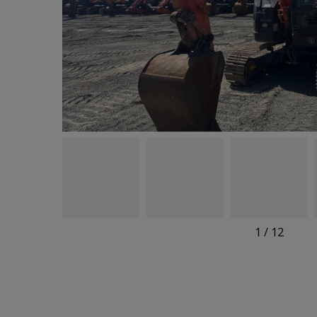
1
/
12