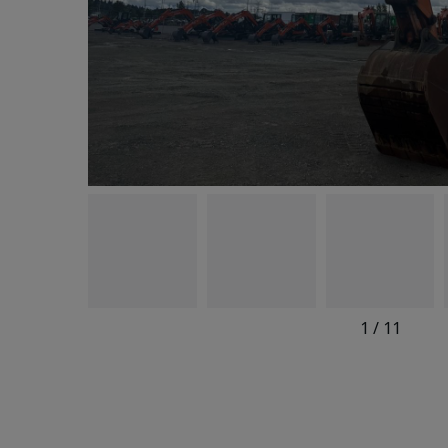
1
/
11