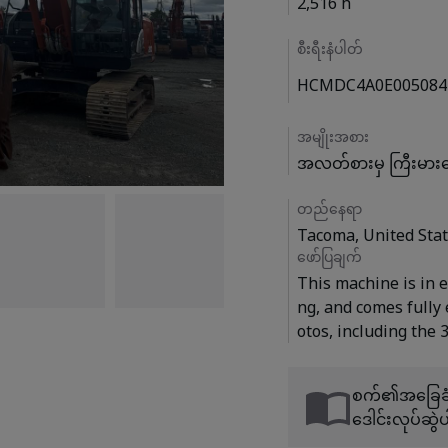
2,516 h
စီးရီးနံပါတ်
HCMDC4A0E005084
အမျိုးအစား
အလတ်စားမှ ကြီးမာ
တည်နေရာ
Tacoma, United Sta
ဖော်ပြချက်
This machine is in e
ng, and comes fully
စက်၏အခြေခံသ
ဒေါင်းလုပ်ဆွဲပ