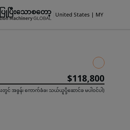
ပြုပြီးသောစတော့
United States
|
MY
$118,800
န်းတွင် အခွန်၊ ကောက်ခံခ၊ သယ်ယူပို့ဆောင်ခ မပါဝင်ပါ)