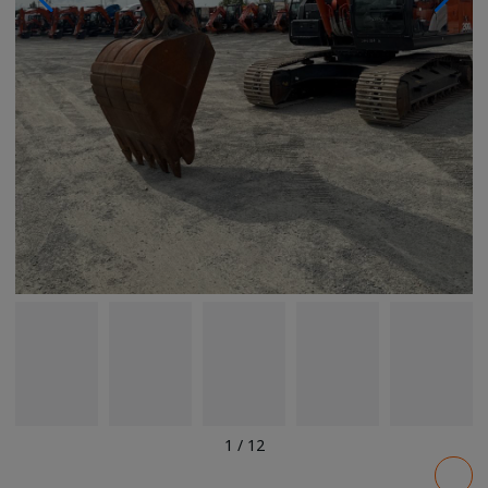
1
/
12
Pricing