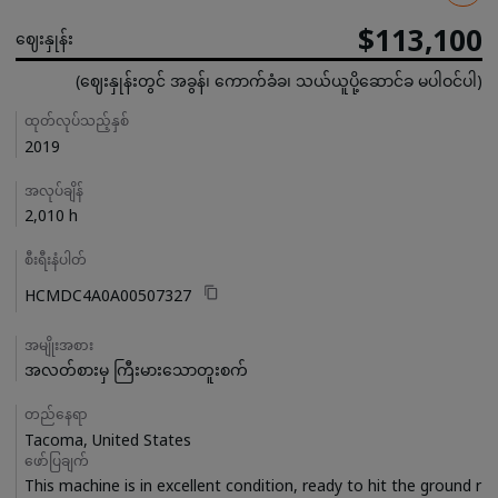
$113,100
ဈေးနှုန်း
(ဈေးနှုန်းတွင် အခွန်၊ ကောက်ခံခ၊ သယ်ယူပို့ဆောင်ခ မပါဝင်ပါ)
Details
ထုတ်လုပ်သည့်နှစ်
2019
အလုပ်ချိန်
2,010 h
စီးရီးနံပါတ်
HCMDC4A0A00507327
အမျိုးအစား
အလတ်စားမှ ကြီးမားသောတူးစက်
တည်နေရာ
Tacoma, United States
ဖော်ပြချက်
This machine is in excellent condition, ready to hit the ground r