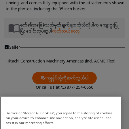
unning, and comes fully equipped with the attachments shown 
စက်၏အခြေခံသတ်မှတ်ချက်များကိုသိလိုပါက ကျေးဇူးပြု
ပြီး ဒေါင်းလုပ်ဆွဲပါ
ကတ်တယ်လော့
.
Seller
Hitachi Construction Machinery Americas (incl. ACME Flex)
ကျွန်ုပ်တို့ကိုဆက်သွယ်ပါ
Contact Us
Or call us at
(877) 254-0650
အသုံးပြုပြီးသောစတော့
By clicking “Accept All Cookies”, you agree to the storing of cookies
on your device to enhance site navigation, analyze site usage, and
အလတ်စားမှ ကြီးမားသောတူးစက်
assist in our marketing efforts.