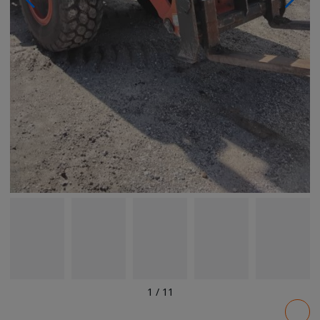
1
/
11
Pricing