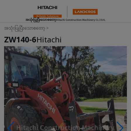
အသုံးပြုပြီးသောစတော့
အသုံးပြုပြီးသောစတော့
>
ZW140-6
Hitachi
Photos & Videos