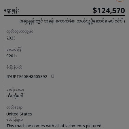
$124,570
ဈေးနှုန်း
(ဈေးနှုန်းတွင် အခွန်၊ ကောက်ခံခ၊ သယ်ယူပို့ဆောင်ခ မပါဝင်ပါ)
Details
ထုတ်လုပ်သည့်နှစ်
2023
အလုပ်ချိန်
920 h
စီးရီးနံပါတ်
RYUPTE60EH8605392
အမျိုးအစား
ဘီးလိုဒေါ်
တည်နေရာ
United States
ဖော်ပြချက်
This machine comes with all attachments pictured.