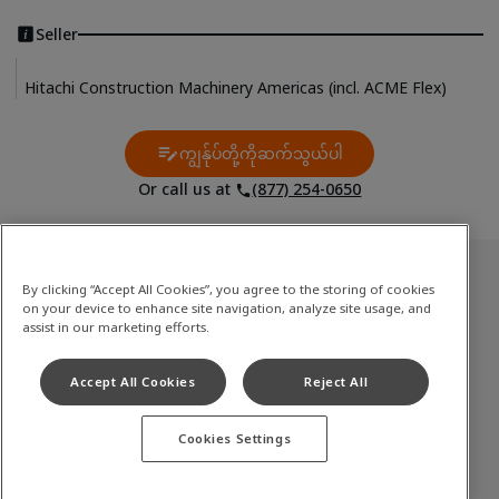
Seller
Hitachi Construction Machinery Americas (incl. ACME Flex)
ကျွန်ုပ်တို့ကိုဆက်သွယ်ပါ
Contact Us
Or call us at
(877) 254-0650
အသုံးပြုပြီးသောစတော့
By clicking “Accept All Cookies”, you agree to the storing of cookies
on your device to enhance site navigation, analyze site usage, and
အလတ်စားမှ ကြီးမားသောတူးစက်
assist in our marketing efforts.
အသေးစား (မီနီ) တူးစက်
Accept All Cookies
Reject All
ဘီးလိုဒေါ်
Cookies Settings
Terms of Use
Privacy Policy
Cookie Notice
©
2026
Hitachi Construction Machinery Co., Ltd. All rights reserved