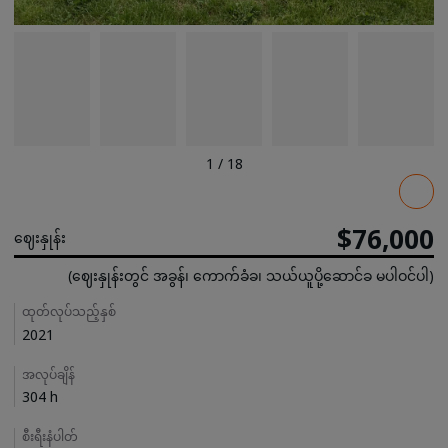
1
/
18
Pricing
$76,000
ဈေးနှုန်း
(ဈေးနှုန်းတွင် အခွန်၊ ကောက်ခံခ၊ သယ်ယူပို့ဆောင်ခ မပါဝင်ပါ)
Details
ထုတ်လုပ်သည့်နှစ်
2021
အလုပ်ချိန်
304 h
စီးရီးနံပါတ်