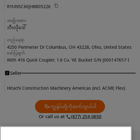
RYUNSC60JH8805226
အမျိုးအစား
ဘီးလိုဒေါ်
တည်နေရာ
4250 Perimeter Dr Columbus, OH 43228, Ohio, United States
ဖော်ပြချက်
With 416 Quick Coupler; 1.6 Cu. Yd. Bucket S/N J000147657-I
Seller
Hitachi Construction Machinery Americas (incl. ACME Flex)
ကျွန်ုပ်တို့ကိုဆက်သွယ်ပါ
Contact Us
Or call us at
(877) 254-0650