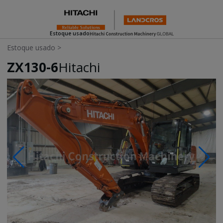
Estoque usado
Estoque usado
>
ZX130-6
Hitachi
Photos & Videos