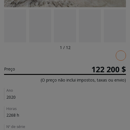
1
/
12
Pricing
122 200 $
Preço
(O preço não inclui impostos, taxas ou envio)
Details
Ano
2020
Horas
2268 h
Nº de série