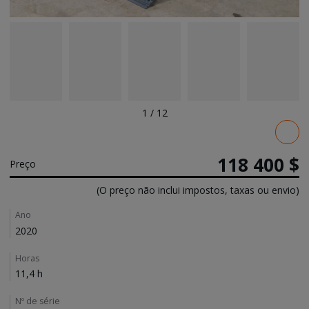
1
/
12
Pricing
118 400 $
Preço
(O preço não inclui impostos, taxas ou envio)
Details
Ano
2020
Horas
11,4 h
Nº de série