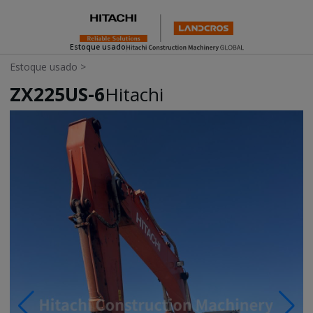
Estoque usado
Estoque usado
>
ZX225US-6
Hitachi
Photos & Videos