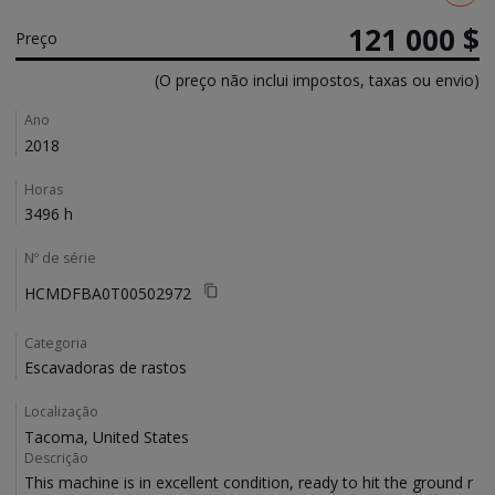
121 000 $
Preço
(O preço não inclui impostos, taxas ou envio)
Details
Ano
2018
Horas
3496 h
Nº de série
HCMDFBA0T00502972
Categoria
Escavadoras de rastos
Localização
Tacoma, United States
Descrição
This machine is in excellent condition, ready to hit the ground r