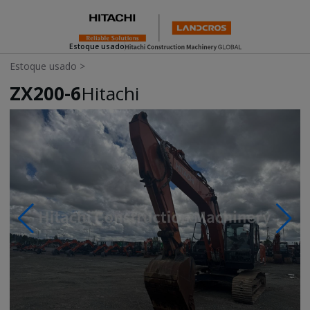
Estoque usado
Estoque usado
>
ZX200-6
Hitachi
Photos & Videos