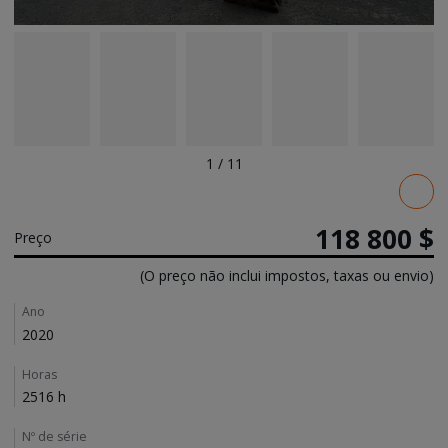
1
/
11
Pricing
118 800 $
Preço
(O preço não inclui impostos, taxas ou envio)
Details
Ano
2020
Horas
2516 h
Nº de série