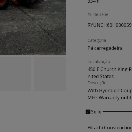
334 h
Nº de série
RYUNCH60H000059
Categoria
Pá carregadeira
Localização
450 E Church King R
nited States
Descrição
With Hydraulic Coupl
MFG Warranty until
Seller
Hitachi Constructio