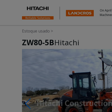
On April
Machine
Estoque usado
>
ZW80-5B
Hitachi
Photos & Videos