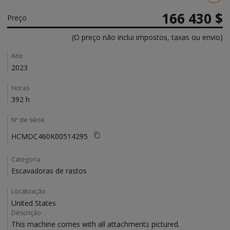
166 430 $
Preço
(O preço não inclui impostos, taxas ou envio)
Details
Ano
2023
Horas
392 h
Nº de série
HCMDC460K00514295
Categoria
Escavadoras de rastos
Localização
United States
Descrição
This machine comes with all attachments pictured. 