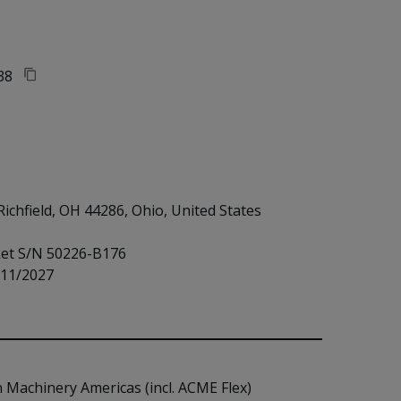
38
Richfield, OH 44286, Ohio, United States
et S/N 50226-B176

11/2027

n Machinery Americas (incl. ACME Flex)