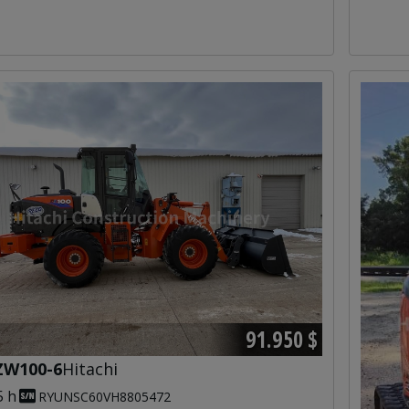
91.950 $
ZW100-6
Hitachi
5 h
RYUNSC60VH8805472