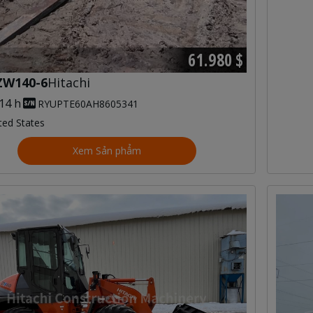
61.980 $
ZW140-6
Hitachi
14 h
RYUPTE60AH8605341
ted States
Xem Sản phẩm