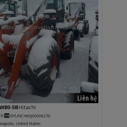
Liên hệ
W80-5B
Hitachi
 h
RYUNCH60J00006270
anapolis, United States