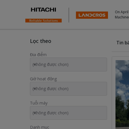
On April
Machine
Used Inventory For Sale
Lọc theo
Tin b
Địa điểm
(Không được chọn)
Giờ hoạt động
(Không được chọn)
Tuổi máy
(Không được chọn)
Danh mục