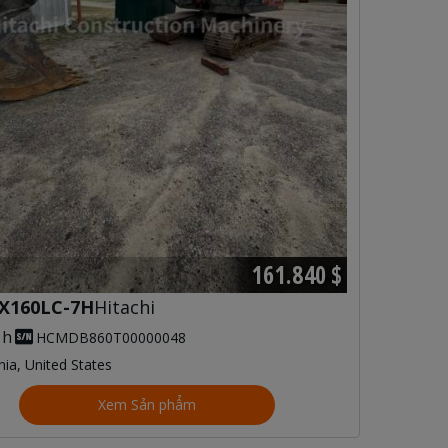
161.840 $
X160LC-7H
Hitachi
 h
HCMDB860T00000048
inia, United States
Xem Sản phẩm