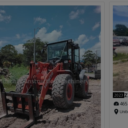
Z
2023
465
Unit