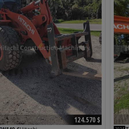
124.570 $
Z
2024