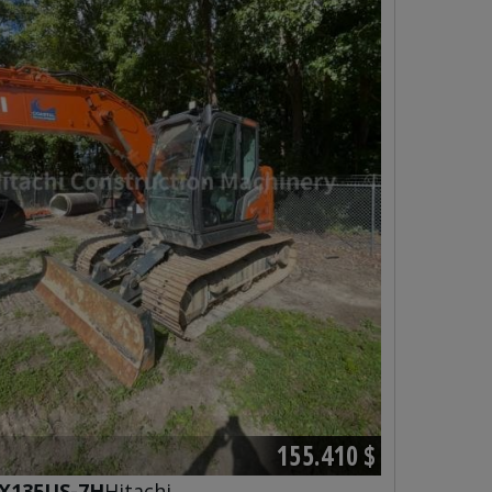
155.410 $
X135US-7H
Hitachi