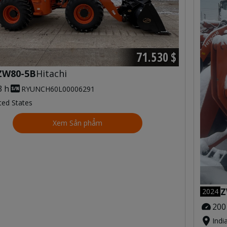
71.530 $
ZW80-5B
Hitachi
3 h
RYUNCH60L00006291
ted States
Xem Sản phẩm
Z
2024
200
Indi