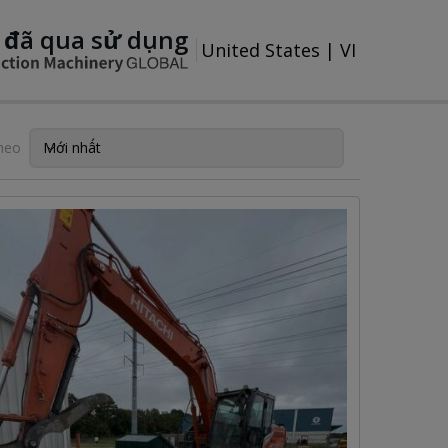
 đã qua sử dụng
United States
|
VI
heo
Mới nhất
Sắp xếp theo