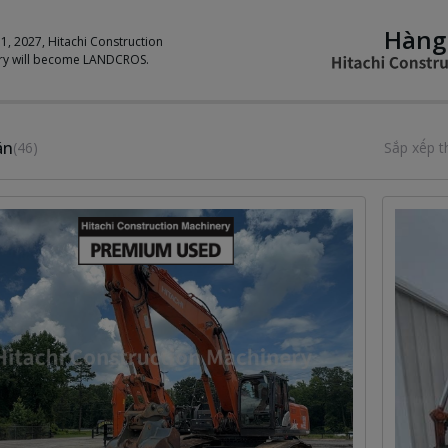
Hàng
 1, 2027, Hitachi Construction
ry will become LANDCROS.
án
(46)
Sắp xếp t