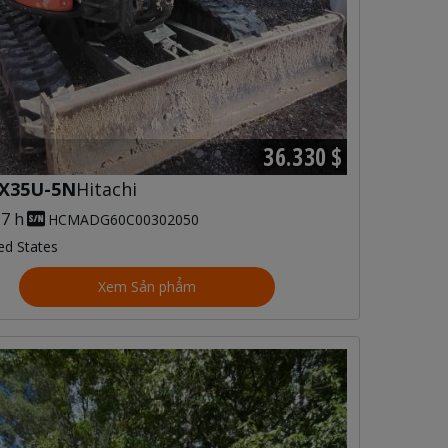
36.330 $
X35U-5N
Hitachi
17 h
HCMADG60C00302050
ed States
Xem Sản phẩm