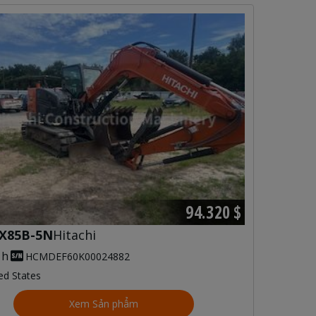
94.320 $
X85B-5N
Hitachi
 h
HCMDEF60K00024882
ed States
Xem Sản phẩm