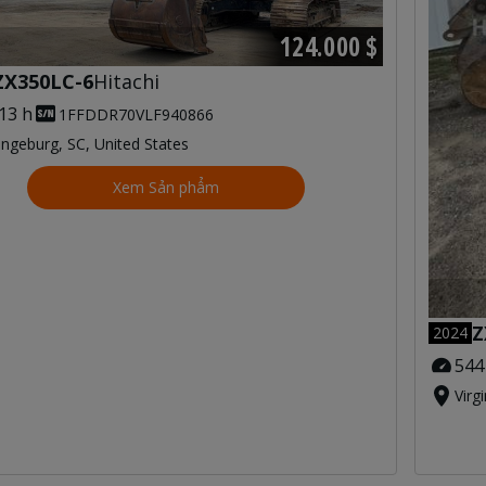
124.000 $
ZX350LC-6
Hitachi
13 h
1FFDDR70VLF940866
ngeburg, SC, United States
Xem Sản phẩm
Z
2024
544
Virg