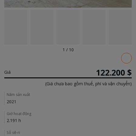
1
/
10
Pricing
122.200 $
Giá
(Giá chưa bao gồm thuế, phí và vận chuyển)
Details
Năm sản xuất
2021
Giờ hoạt động
2.191 h
Số sê-ri