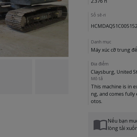
2.376 h
Số sê-ri
HCMDAQ51C005152
Danh mục
Máy xúc cỡ trung đế
Địa điểm
Claysburg, United S
Mô tả
This machine is in e
ng, and comes fully
Nếu bạn muốn
lòng tải xuố