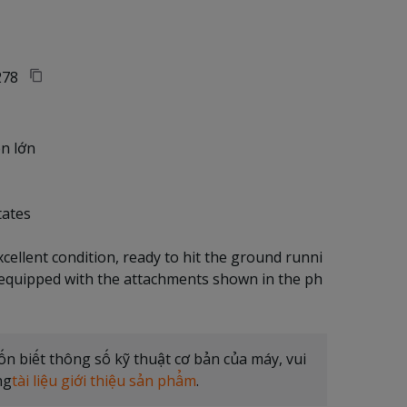
78
n lớn
tates
xcellent condition, ready to hit the ground runni
 equipped with the attachments shown in the ph
 biết thông số kỹ thuật cơ bản của máy, vui
ng
tài liệu giới thiệu sản phẩm
.