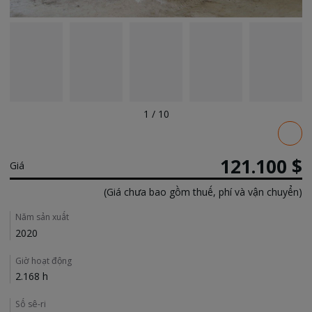
1
/
10
Pricing
121.100 $
Giá
(Giá chưa bao gồm thuế, phí và vận chuyển)
Details
Năm sản xuất
2020
Giờ hoạt động
2.168 h
Số sê-ri