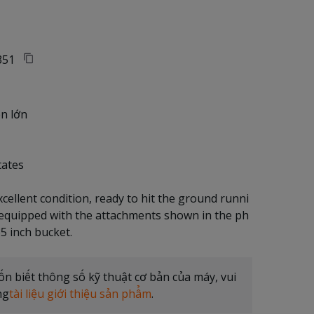
351
n lớn
tates
xcellent condition, ready to hit the ground runni
 equipped with the attachments shown in the ph
 biết thông số kỹ thuật cơ bản của máy, vui
ng
tài liệu giới thiệu sản phẩm
.