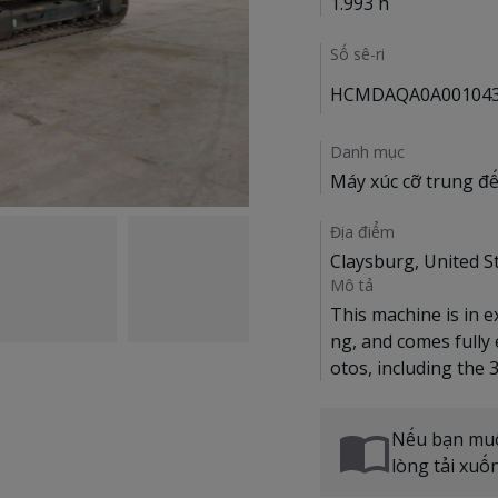
1.993 h
Số sê-ri
HCMDAQA0A00104
Danh mục
Máy xúc cỡ trung đế
Địa điểm
Claysburg, United S
Mô tả
This machine is in e
ng, and comes fully
Nếu bạn muốn
lòng tải xuố