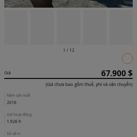
1
/
12
Pricing
67.900 $
Giá
(Giá chưa bao gồm thuế, phí và vận chuyển)
Details
Năm sản xuất
2016
Giờ hoạt động
1.926 h
Số sê-ri